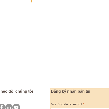
INTEGRITY
TION
INNOVATION
heo dõi chúng tôi
Đăng ký nhận bản tin
Vui lòng để lại email