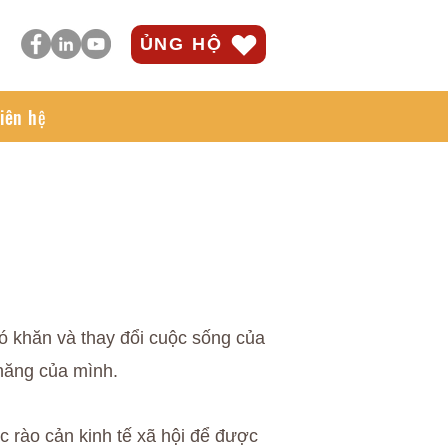
ỦNG HỘ
iên hệ
ó khăn và thay đổi cuộc sống của
 năng của mình.
c rào cản kinh tế xã hội để được