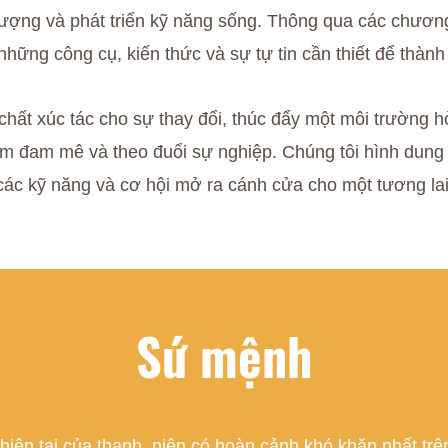
lượng và phát triển kỹ năng sống. Thông qua các chươn
những công cụ, kiến thức và sự tự tin cần thiết để thành
hất xúc tác cho sự thay đổi, thúc đẩy một môi trường hò
iềm đam mê và theo đuổi sự nghiệp. Chúng tôi hình dung 
các kỹ năng và cơ hội mở ra cánh cửa cho một tương la
Sứ mệnh
 hiện tại của thanh niên có hoàn cảnh khó khăn nhất tr